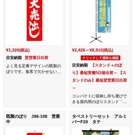
¥1,320
¥2,426～¥8,910
(税込)
(税込)
目安納期
翌営業日出荷
クリックして価格を確認
目安納期
【スタンド＋のぼ
よく見る定番デザインの既製の
ぼりです。集客で欠かせないの
り】最短実働5日後出荷～ 【ス
ぼり旗で「大売出し」を一目で
タンドのみ】最短翌営業日出荷
分かりやすく伝える事ができま
～
す！
コンパクトに収納し持ち運びで
きる屋内用のぼりスタンド「マ
ルチポップスタンド」です。オ
プションのクリップを使えばポ
既製のぼり J98-108 営業
タペストリーセット アルミ
スター掲示もできマルチに活
中
バーF20 タテ
躍！