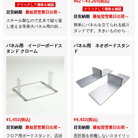
¥62～¥3,265
(税込)
クリックして価格を確認
クリックして価格を確認
目安納期
最短翌営業日出荷～
目安納期
最短翌営業日出荷～
スチール製なので丈夫で繰り返
簡単にパネルを立てられる紙ス
し使える等身大パネル用の自立
タンドです。大きいものから小
スタンドです！
さいものまで対応できるよう7種
類のサイズを用意しました。
パネル用 イージーボードス
パネル用 ネオボードスタン
タンド クローム
ド
¥1,452
¥4,422
(税込)
(税込)
目安納期
最短翌営業日出荷～
目安納期
最短翌営業日出荷～
フロア用ボードスタンド。店頭
意匠面を邪魔しないスタイリッ