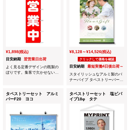
¥1,898
¥8,128～¥14,526
(税込)
(税込)
目安納期
翌営業日出荷
クリックして価格を確認
目安納期
最短実働4日後出荷～
よく見る定番デザインの既製の
ぼりです。集客で欠かせないの
スタイリッシュなアルミ製のバ
ぼり旗で「営業中」である事を
ナーパイプ タペストリーバー
一目で分かりやすく伝える事が
F20とスクリーンのセット商
できます！
品！
タペストリーセット アルミ
タペストリーセット 塩ビパ
展示会やイベントで大活躍しま
バーF20 ヨコ
イプ18φ タテ
す！