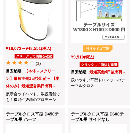
¥16,072～¥48,551
(税込)
特注サイズ可能
クリックして価格を確認
¥9,510
(税込)
(
1
)
クリックして価格を確認
目安納期
【本体＋スクリー
目安納期
最短実働4日後出荷～
ン】最短実働3日後出荷～ 【本
扱いやすい平型トロマットのテ
ーブルクロス。
体のみ】最短翌営業日出荷～
展示会や会社説明会、店頭販売
展示会やイベント、常設店舗で
など各種イベントに最適！
も！機能性抜群のプロモーショ
ンカウンターです。
テーブルクロス平型 D450テ
テーブルクロス平型 D600テ
ーブル用 ハーフ
ーブル用 サイドなし