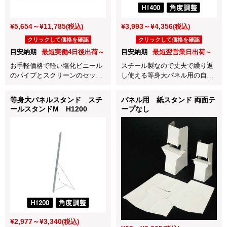
¥5,654～¥11,785
¥3,993～¥4,356
(税込)
(税込)
クリックして価格を確認
クリックして価格を確認
目安納期
最短実働4日後出荷～
目安納期
最短翌営業日出荷～
お手軽価格で軽い塩化ビニール
スチール製なので丈夫で繰り返
のパイプとスクリーンのセット
し使える等身大パネル用の自立
商品！展示会やイベントで大活
スタンドです！
躍します！
等身大パネルスタンド スチ
パネル用 紙スタンド 両面テ
ールスタンドM H1200
ープなし
¥2,977～¥3,340
(税込)