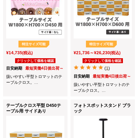
特注サイズ可能
特注サイズ可能
¥14,735
¥21,736～¥26,230
(税込)
(税込)
クリックして価格を確認
クリックして価格を確認
(
1
)
目安納期
最短実働4日後出荷～
目安納期
最短実働4日後出荷～
扱いやすい平型トロマットのテ
ーブルクロス。
扱いやすい平型トロマットのテ
展示会や会社説明会、店頭販売
ーブルクロス。
など各種イベントに最適！
展示会や会社説明会、店頭販売
天板と前面をカバーするシンプ
など各種イベントに最適！
テーブルクロス平型 D450テ
フォトスポットスタンド ブラ
ルな前掛けタイプのテーブルク
サイド含む全体を囲いたい場合
ーブル用 サイドあり
ック
ロスです。
はこのサイズがお勧めです。