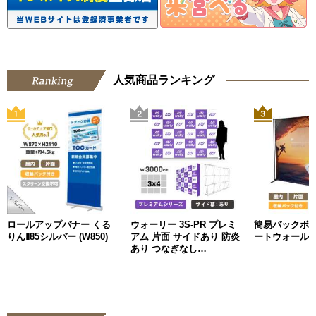
人気商品ランキング
ロールアップバナー くる
ウォーリー 3S-PR プレミ
簡易バックボ
りんⅡ85シルバー (W850)
アム 片面 サイドあり 防炎
ートウォール
あり つなぎなし
W3000mm