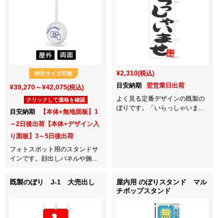
¥2,310
(税込)
特注サイズ可能
目安納期
翌営業日出荷
¥39,270～¥42,075
(税込)
よく見る定番デザインの既製の
クリックして価格を確認
ぼりです。「いらっしゃいま
目安納期
【本体+無地面板】1
せ」の文字が大きく表示されて
～2日後出荷【本体+デザイン入
いるので、どんな店舗でも使い
やすいデザインです！
り面板】3～5日後出荷
フォトスポット用のスタンドサ
インです。顔出しパネルや施設
利用者様が脚を止める場所への
設置におすすめです。
既製のぼり J-1 大売出し
屋内用 のぼりスタンド マル
チポップスタンド