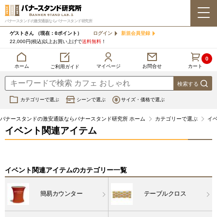
バナースタンドの激安通販ならバナースタンド研究所
ゲストさん
（現在：0ポイント）
ログイン
新規会員登録
22,000円(税込)以上お買い上げで
送料無料
！
0
カート
マイページ
ホーム
お問合せ
ご利用ガイド
カテゴリーで選ぶ
シーンで選ぶ
サイズ・価格で選ぶ
バナースタンドの激安通販ならバナースタンド研究所 ホーム
カテゴリーで選ぶ
イ
イベント関連アイテム
イベント関連アイテムのカテゴリー一覧
簡易カウンター
テーブルクロス