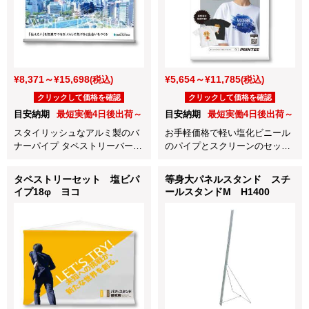
¥8,371～¥15,698
¥5,654～¥11,785
(税込)
(税込)
クリックして価格を確認
クリックして価格を確認
目安納期
最短実働4日後出荷～
目安納期
最短実働4日後出荷～
スタイリッシュなアルミ製のバ
お手軽価格で軽い塩化ビニール
ナーパイプ タペストリーバー
のパイプとスクリーンのセット
F20とスクリーンのセット商
商品です。展示会やイベントで
品！
大活躍します！
タペストリーセット 塩ビパ
等身大パネルスタンド スチ
展示会やイベントで大活躍しま
イプ18φ ヨコ
ールスタンドM H1400
す！