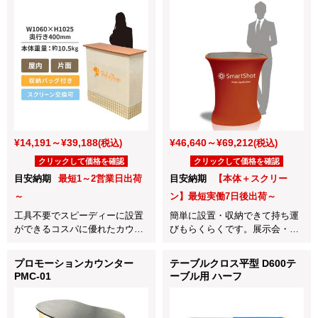
¥14,191～¥39,188
¥46,640～¥69,212
(税込)
(税込)
クリックして価格を確認
クリックして価格を確認
目安納期
最短1～2営業日出荷
目安納期
【本体＋スクリー
～
ン】最短実働7日後出荷～
工具不要でスピーディーに設置
簡単に設置・収納できて持ち運
ができるコスパに優れたカウン
びもらくらくです。展示会・イ
ターです。
ベントに最適なカウンターで
す。
プロモーションカウンター
テーブルクロス平型 D600テ
PMC-01
ーブル用 ハーフ