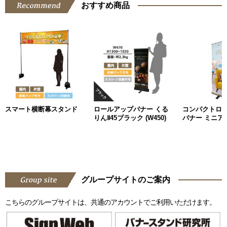
おすすめ商品
スマート横断幕スタンド
ロールアップバナー くる
コンパクトロ
りんⅡ45ブラック (W450)
バナー ミニアッ
グループサイトのご案内
こちらのグループサイトは、共通のアカウントでご利用いただけます。