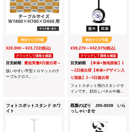
特注サイズ可能
特注サイズ可能
¥20,900～¥23,722
¥39,270～¥42,075
(税込)
(税込)
クリックして価格を確認
クリックして価格を確認
目安納期
最短実働4日後出荷～
目安納期
【本体+無地面板】1
～2日後出荷【本体+デザイン入
扱いやすい平型トロマットのテ
ーブルクロス。
り面板】3～5日後出荷
展示会や会社説明会、店頭販売
フォトスポット用のスタンドサ
など各種イベントに最適！
インです。顔出しパネルや施設
サイド含む全体を囲いたい場合
利用者様が脚を止める場所への
はこのサイズがお勧めです。
設置におすすめです。
フォトスポットスタンド ホワ
既製のぼり J05-0039 いら
イト
っしゃいませ