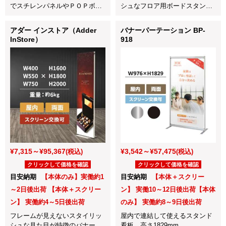
でスチレンパネルやＰＯＰボー
シュなフロア用ボードスタンド
ドを自立させるのに最適。
です！
アダー インストア（Adder
バナーパーテーション BP-
InStore）
918
¥7,315～¥95,367
¥3,542～¥57,475
(税込)
(税込)
クリックして価格を確認
クリックして価格を確認
目安納期
【本体のみ】実働約1
目安納期
【本体＋スクリー
～2日後出荷 【本体＋スクリー
ン】 実働10～12日後出荷【本体
ン】 実働約4～5日後出荷
のみ】 実働約8～9日後出荷
フレームが見えないスタイリッ
屋内で連結して使えるスタンド
シュな見た目が特徴のバナース
看板。高さ1829mm。