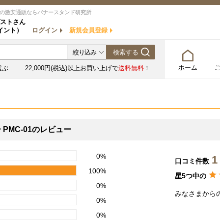
の激安通販ならバナースタンド研究所
ストさん
イント）
ログイン
新規会員登録
ホーム
選ぶ
22,000円(税込)以上お買い上げで
送料無料
！
PMC-01のレビュー
0%
1
口コミ件数
100%
星5つ中の
0%
みなさまから
0%
0%