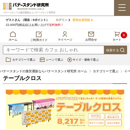
バナースタンドの激安通販ならバナースタンド研究所
ゲストさん
（現在：0ポイント）
ログイン
新規会員登録
22,000円(税込)以上お買い上げで
送料無料
！
0
カート
マイページ
ホーム
お問合せ
ご利用ガイド
カテゴリーで選ぶ
シーンで選ぶ
サイズ・価格で選ぶ
バナースタンドの激安通販ならバナースタンド研究所 ホーム
カテゴリーで選ぶ
イ
テーブルクロス