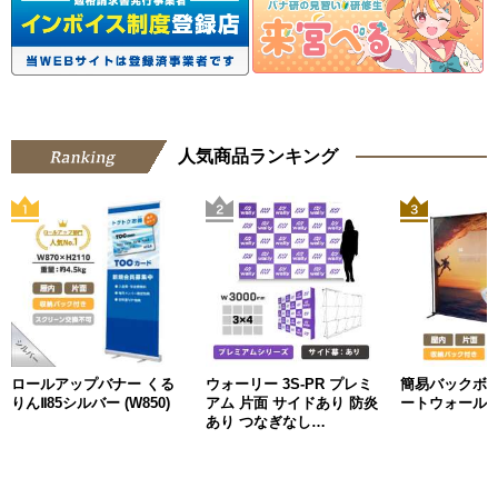
人気商品ランキング
ロールアップバナー くる
ウォーリー 3S-PR プレミ
簡易バックボ
りんⅡ85シルバー (W850)
アム 片面 サイドあり 防炎
ートウォール
あり つなぎなし
W3000mm