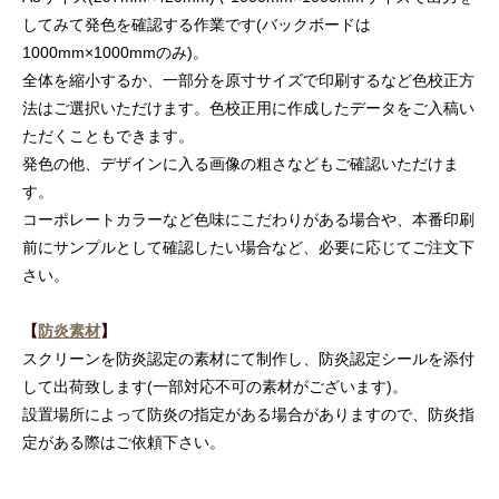
してみて発色を確認する作業です(バックボードは
1000mm×1000mmのみ)。
全体を縮小するか、一部分を原寸サイズで印刷するなど色校正方
法はご選択いただけます。色校正用に作成したデータをご入稿い
ただくこともできます。
発色の他、デザインに入る画像の粗さなどもご確認いただけま
す。
コーポレートカラーなど色味にこだわりがある場合や、本番印刷
前にサンプルとして確認したい場合など、必要に応じてご注文下
さい。
【
防炎素材
】
スクリーンを防炎認定の素材にて制作し、防炎認定シールを添付
して出荷致します(一部対応不可の素材がございます)。
設置場所によって防炎の指定がある場合がありますので、防炎指
定がある際はご依頼下さい。