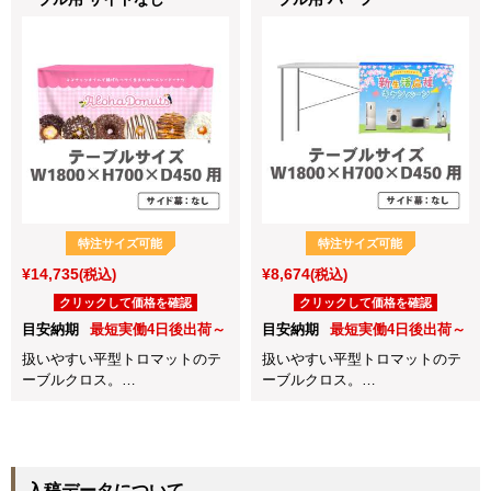
ルな前掛けタイプのテーブルク
ロスです。
特注サイズ可能
特注サイズ可能
¥14,735
¥8,674
(税込)
(税込)
クリックして価格を確認
クリックして価格を確認
目安納期
最短実働4日後出荷～
目安納期
最短実働4日後出荷～
扱いやすい平型トロマットのテ
扱いやすい平型トロマットのテ
ーブルクロス。
ーブルクロス。
展示会や会社説明会、店頭販売
展示会や会社説明会、店頭販売
など各種イベントに最適！
など各種イベントに最適！
天板と前面をカバーするシンプ
ルな前掛けタイプのテーブルク
ロスです。
入稿データについて