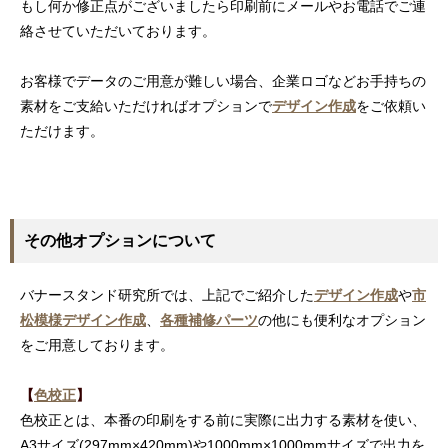
もし何か修正点がございましたら印刷前にメールやお電話でご連
絡させていただいております。
お客様でデータのご用意が難しい場合、企業ロゴなどお手持ちの
素材をご支給いただければオプションで
デザイン作成
をご依頼い
ただけます。
その他オプションについて
バナースタンド研究所では、上記でご紹介した
デザイン作成
や
市
松模様デザイン作成
、
各種補修パーツ
の他にも便利なオプション
をご用意しております。
【
色校正
】
色校正とは、本番の印刷をする前に実際に出力する素材を使い、
A3サイズ(297mm×420mm)や1000mm×1000mmサイズで出力を