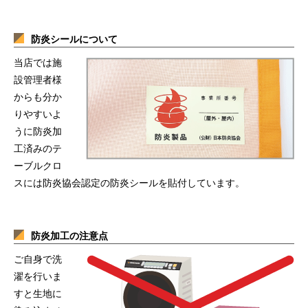
防炎シールについて
当店では施
設管理者様
からも分か
りやすいよ
うに防炎加
工済みのテ
ーブルクロ
スには防炎協会認定の防炎シールを貼付しています。
防炎加工の注意点
ご自身で洗
濯を行いま
すと生地に