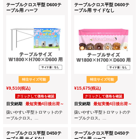
など各種イベントに最適！
テーブルクロス平型 D600テ
テーブルクロス平型 D600テ
はこのサイズがお勧めです。
サイド含む全体を囲いたい場合
ーブル用 ハーフ
ーブル用 サイドなし
はこのサイズがお勧めです。
特注サイズ可能
特注サイズ可能
¥9,510
¥15,675
(税込)
(税込)
クリックして価格を確認
クリックして価格を確認
目安納期
最短実働4日後出荷～
目安納期
最短実働4日後出荷～
扱いやすい平型トロマットのテ
扱いやすい平型トロマットのテ
ーブルクロス。
ーブルクロス。
展示会や会社説明会、店頭販売
展示会や会社説明会、店頭販売
など各種イベントに最適！
など各種イベントに最適！
テーブルクロス平型 D450テ
テーブルクロス平型 D450テ
天板と前面をカバーするシンプ
ーブル用 サイドなし
ーブル用 ハーフ