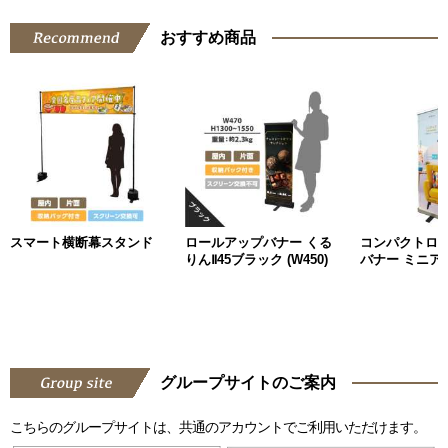
おすすめ商品
スマート横断幕スタンド
ロールアップバナー くる
コンパクトロ
りんⅡ45ブラック (W450)
バナー ミニアッ
グループサイトのご案内
こちらのグループサイトは、共通のアカウントでご利用いただけます。