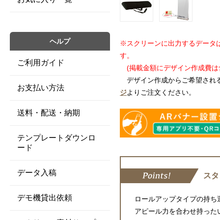
ヘルプ
※スクリーンに出力するデータ
す。
ご利用ガイド
(掲載金額にデザイン作成費は
デザイン作成からご希望され
お支払い方法
ジ
よりご注文ください。
送料・配送・納期
テンプレートダウンロ
ード
データ入稿
スタ
デモ機貸出依頼
ロールアップタイプの持ち
アピール力を合わせ持った