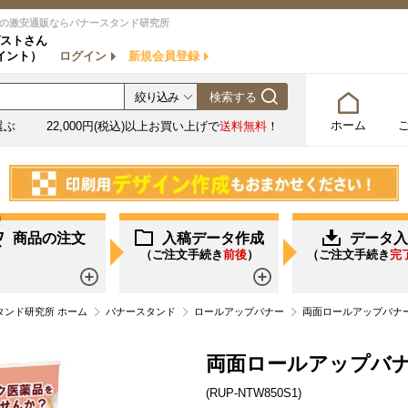
の激安通販ならバナースタンド研究所
ストさん
イント）
ログイン
新規会員登録
ホーム
選ぶ
22,000円(税込)以上お買い上げで
送料無料
！
商品の注文
入稿データ作成
データ入
（ご注文手続き
前後
）
（ご注文手続き
完
詳しく見る
詳しく見る
ンド研究所 ホーム
バナースタンド
ロールアップバナー
両面ロールアップバナー ツイ
両面ロールアップバナー 
(RUP-NTW850S1)