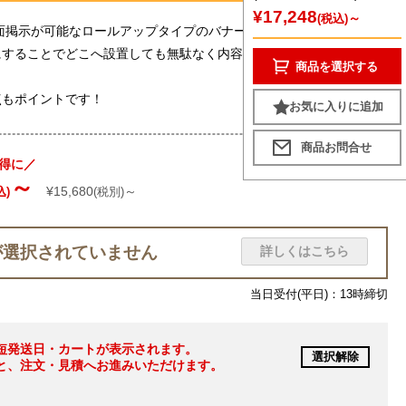
¥17,248
～
(税込)
面掲示が可能なロールアップタイプのバナースタンドです。
にすることでどこへ設置しても無駄なく内容を伝えることができま
商品を選択する
点もポイントです！
お気に入りに追加
得に／
～
¥15,680
～
込)
(税別)
が選択されていません
詳しくはこちら
当日受付(平日)：13時締切
短発送日・カートが表示されます。
選択解除
と、注文・見積へお進みいただけます。