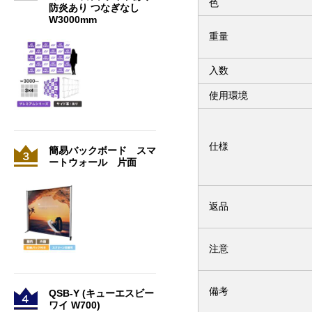
色
防炎あり つなぎなし
W3000mm
重量
入数
使用環境
仕様
簡易バックボード スマ
ートウォール 片面
返品
注意
備考
QSB-Y (キューエスビー
ワイ W700)