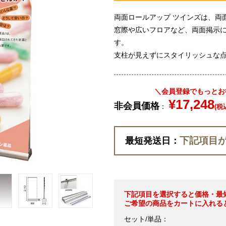
両面ロールアップ ツインズは、両
窓際や広いフロアなど、両面掲示
す。
支柱が見えずにスタイリッシュな
＼会員登録でもっとお
¥17,248
非会員価格
：
(税
下記項目
最短発送日：
下記項目を選択すると価格・最
ご希望の商品をカートに入れる
セット/単品：