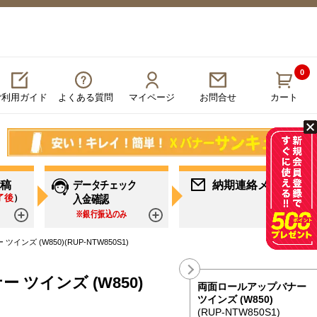
0
ご利用ガイド
よくある質問
マイページ
カート
お問合せ
稿
データチェック
納期連絡メール
了後
）
入金確認
※銀行振込のみ
詳しく見る
詳しく見る
詳し
ンズ (W850)(RUP-NTW850S1)
ツインズ (W850)
両面ロールアップバナー
ツインズ (W850)
(RUP-NTW850S1)