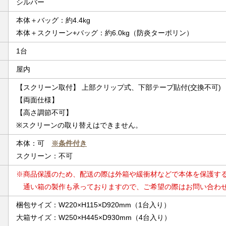
シルバー
本体＋バッグ：約4.4kg
本体＋スクリーン+バッグ：約6.0kg（防炎ターポリン）
1台
屋内
【スクリーン取付】 上部クリップ式、下部テープ貼付(交換不可)
【両面仕様】
【高さ調節不可】
※スクリーンの取り替えはできません。
本体：可
※条件付き
スクリーン：不可
※商品保護のため、配送の際は外箱や緩衝材などで本体を保護す
通い箱の製作も承っておりますので、ご希望の際はお問い合わ
梱包サイズ：W220×H115×D920mm（1台入り）
大箱サイズ：W250×H445×D930mm（4台入り）