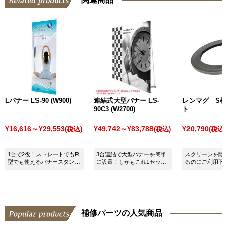
Lバナー LS-90 (W900)
連結式大型バナー LS-
レンマグ S極
90C3 (W2700)
ト
¥16,616～¥29,553
¥49,742～¥83,788
¥20,790
(税込)
(税込)
(税込)
1台で2役！ストレートでもR
3台連結で大型バナーを簡単
スクリーンを隙
型でも使えるバナースタンド
に設置！しかもこれ1セット
るのにご利用下
です！
でストレート型とR型の
2WAYです！
補修パーツの人気商品