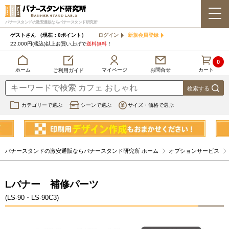
バナースタンドの激安通販ならバナースタンド研究所
ゲストさん
（現在：0ポイント）
ログイン
新規会員登録
22,000円(税込)以上お買い上げで
送料無料
！
0
カート
マイページ
ホーム
お問合せ
ご利用ガイド
カテゴリーで選ぶ
シーンで選ぶ
サイズ・価格で選ぶ
バナースタンドの激安通販ならバナースタンド研究所 ホーム
オプションサービス
Lバナー 補修パーツ
(LS-90・LS-90C3)