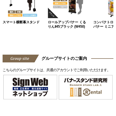
スマート横断幕スタンド
ロールアップバナー くる
コンパクトロ
りんⅡ45ブラック (W450)
バナー ミニアッ
グループサイトのご案内
こちらのグループサイトは、共通のアカウントでご利用いただけます。