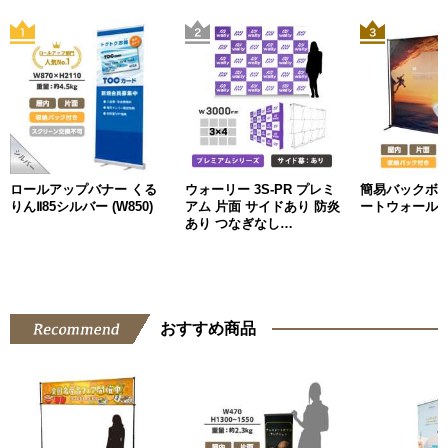
ロールアップバナー くる
ウォーリー 3S-PR プレミ
簡易バックボ
りんⅡ85シルバー (W850)
アム 片面 サイドあり 防炎
ートウォール
あり つなぎなし
W3000mm
おすすめ商品