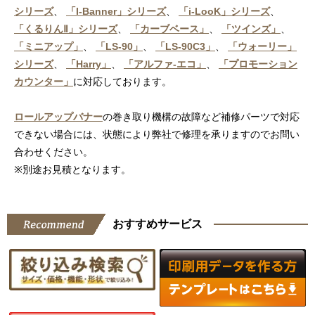
シリーズ
、
「I-Banner」シリーズ
、
「i-LooK」シリーズ
、
「くるりんⅡ」シリーズ
、
「カーブベース」
、
「ツインズ」
、
「ミニアップ」
、
「LS-90」
、
「LS-90C3」
、
「ウォーリー」
シリーズ
、
「Harry」
、
「アルファ-エコ」
、
「プロモーション
カウンター」
に対応しております。
ロールアップバナー
の巻き取り機構の故障など補修パーツで対応
できない場合には、状態により弊社で修理を承りますのでお問い
合わせください。
※別途お見積となります。
おすすめサービス