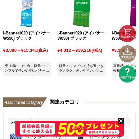
I-BannerⅡ620 (アイバナー
I-BannerⅡ920 (アイバナー
I-BannerⅡ6
W590) ブラック
W890) ブラック
W590) シルバ
¥3,080～¥15,341
¥4,312～¥19,218
¥3,388～¥15,
(税込)
(税込)
売り場にこれ1台！軽量・シ
軽量・シンプルで持ち運びも
高級感のあるシ
ンプルで使いやすいバナース
ラクラク、使いやすいバナー
軽量・シンプル
タンドです。
スタンドです！
ンドです。
関連カテゴリ
バナースタンド
バックボード・バッ
ロールアップバナ