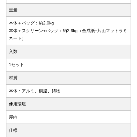
重量
本体＋バッグ：約2.0kg
本体＋スクリーン+バッグ：約2.6kg（合成紙+片面マットラミ
ネート）
入数
1セット
材質
本体：アルミ、樹脂、鋳物
使用環境
屋内
仕様