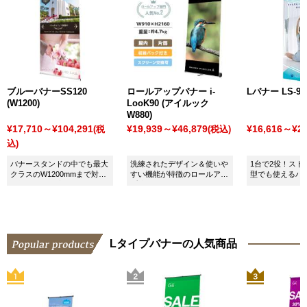
ブルーバナーSS120
ロールアップバナー i-
Lバナー LS-90 
(W1200)
LooK90 (アイルック
W880)
¥17,710～¥104,291
¥19,939～¥46,879
¥16,616～¥29
(税
(税込)
込)
バナースタンドの中でも最大
洗練されたデザイン＆使いや
1台で2役！スト
クラスのW1200mmまで対応
すい機能が特徴のロールアッ
型でも使えるバ
可能。さらに連結もできま
プ式バナースタンドです！
です！
す！
Lタイプバナーの人気商品