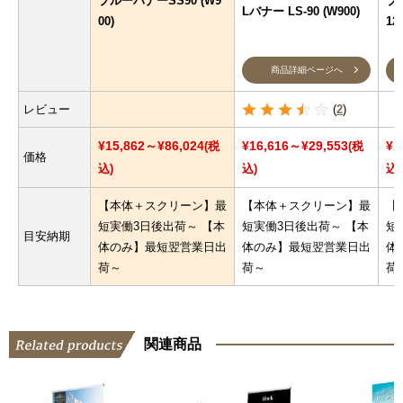
ブルーバナーSS90 (W9
ブ
Lバナー LS-90 (W900)
00)
12
商品詳細ページへ
レビュー
(
2
)
¥15,862～¥86,024
¥16,616～¥29,553
¥1
(税
(税
価格
込)
込)
込)
【本体＋スクリーン】最
【本体＋スクリーン】最
【
短実働3日後出荷～ 【本
短実働3日後出荷～ 【本
短
目安納期
体のみ】最短翌営業日出
体のみ】最短翌営業日出
体
荷～
荷～
荷
関連商品