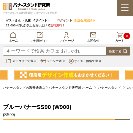
バナースタンドの激安通販ならバナースタンド研究所
ゲストさん
（現在：0ポイント）
ログイン
新規会員登録
22,000円(税込)以上お買い上げで
送料無料
！
0
カート
マイページ
ホーム
お問合せ
ご利用ガイド
カテゴリーで選ぶ
シーンで選ぶ
サイズ・価格で選ぶ
バナースタンドの激安通販ならバナースタンド研究所 ホーム
バナースタンド
Lタ
ブルーバナーSS90 (W900)
(SS90)