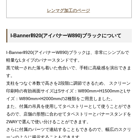
レンマグ加工のページ
I-BannerⅡ920(アイバナーW890)ブラックについて
I-BannerⅡ920(アイバナーW890)ブラックは、非常にシンプルで
軽量なLタイプのバナースタンドです。
黒で統一された落ち着いた色合いで、手軽に高級感を演出できま
す。
支柱をつなぐ本数で高さを2段階に調節できるため、 スクリーン
印刷時の有効画面サイズはSサイズ：W890mm×H1500mmとLサ
イズ：W890mm×H2000mmの2種類をご用意しました。
また、付属の吊具を使用してタペストリーとして使うことができ
るので、店舗の形態に合わせてタペストリーとバナースタンドを
2WAYで選んで使い分けることができます。
さらに付属のパーツで連結することもできるので、幅広のスクリ
ーンのように掲示することもできます。