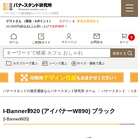
バナースタンドの激安通販ならバナースタンド研究所
ゲストさん
（現在：0ポイント）
ログイン
新規会員登録
22,000円(税込)以上お買い上げで
送料無料
！
0
カート
マイページ
ホーム
お問合せ
ご利用ガイド
カテゴリーで選ぶ
シーンで選ぶ
サイズ・価格で選ぶ
バナースタンドの激安通販ならバナースタンド研究所 ホーム
バナースタンド
Lタ
I-BannerⅡ920 (アイバナーW890) ブラック
(I-BannerⅡ920)