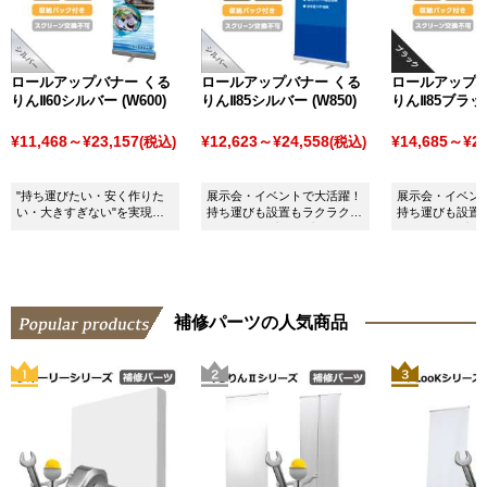
ロールアップバナー くる
ロールアップバナー くる
ロールアップバ
りんⅡ60シルバー (W600)
りんⅡ85シルバー (W850)
りんⅡ85ブラック
¥11,468～¥23,157
¥12,623～¥24,558
¥14,685～¥26
(税込)
(税込)
"持ち運びたい・安く作りた
展示会・イベントで大活躍！
展示会・イベン
い・大きすぎない"を実現し
持ち運びも設置もラクラクな
持ち運びも設置
たコンパクトロールスクリー
ロールアップタイプのバナー
ロールアップタ
ン！
スタンドです。
スタンドにブラ
入り！
補修パーツの人気商品