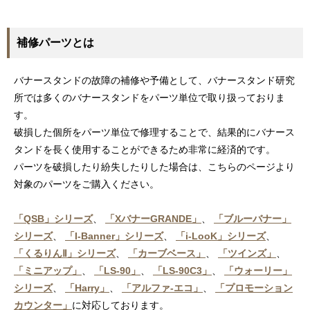
補修パーツとは
バナースタンドの故障の補修や予備として、バナースタンド研究
所では多くのバナースタンドをパーツ単位で取り扱っておりま
す。
破損した個所をパーツ単位で修理することで、結果的にバナース
タンドを長く使用することができるため非常に経済的です。
パーツを破損したり紛失したりした場合は、こちらのページより
対象のパーツをご購入ください。
「QSB」シリーズ
、
「XバナーGRANDE」
、
「ブルーバナー」
シリーズ
、
「I-Banner」シリーズ
、
「i-LooK」シリーズ
、
「くるりんⅡ」シリーズ
、
「カーブベース」
、
「ツインズ」
、
「ミニアップ」
、
「LS-90」
、
「LS-90C3」
、
「ウォーリー」
シリーズ
、
「Harry」
、
「アルファ-エコ」
、
「プロモーション
カウンター」
に対応しております。