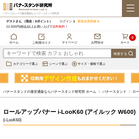
バナースタンドの激安通販ならバナースタンド研究所
ゲストさん
（現在：0ポイント）
ログイン
新規会員登録
22,000円(税込)以上お買い上げで
送料無料
！
0
カート
マイページ
ホーム
お問合せ
ご利用ガイド
カテゴリーで選ぶ
シーンで選ぶ
サイズ・価格で選ぶ
バナースタンドの激安通販ならバナースタンド研究所 ホーム
バナースタンド
ロ
ロールアップバナー i-LooK60 (アイルック W600)
(i-LooK60)