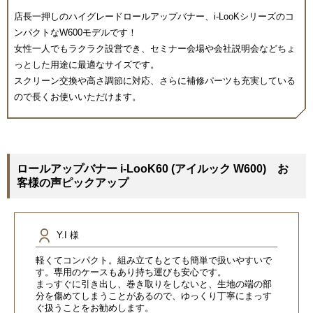
店長一押しのハイグレードロールアップバナー、i-LooKシリーズのコ
ンパクトなW600モデルです！
女性一人でもラクラク設営でき、セミナー会場や会社説明会などちょ
っとした用途に最適なサイズです。
スクリーン交換や高さ調節に対応、さらに補修パーツも充実している
ので長くお使いいただけます。
ロールアップバナー i-LooK60 (アイルック W600) お
客様の声ピックアップ
Y.I 様
軽くてコンパクト。組み立てもとても簡単で扱いやすいで
す。専用のケースもあり持ち運びも安心です。
まっすぐに引き出し、巻き取りをしないと、生地の端の部
分を傷めてしまうことがあるので、ゆっくり丁寧にまっす
ぐ扱うことをお勧めします。