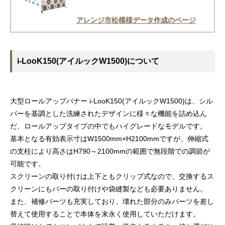
アレンジ市松模様データ作成のページ
i-LooK150(アイルックW1500)について
大型ロールアップバナー i-LooK150(アイルックW1500)は、シル
バーを基調とした洗練されたデザインに様々な機能を詰め込ん
だ、ロールアップタイプの中でもハイグレードなモデルです。
基本となる有効表示寸はW1500mm×H2100mmですが、伸縮式
の支柱により高さはH790～2100mmの範囲で無段階での調節が
可能です。
スクリーンの取り付けは上下ともクリップ式なので、交換するス
クリーンにもバーの取り付けや袋縫製なども必要ありません。
また、補修パーツも充実しており、壊れた部分のみパーツを差し
替えて使用することで本体を末永く使用していただけます。