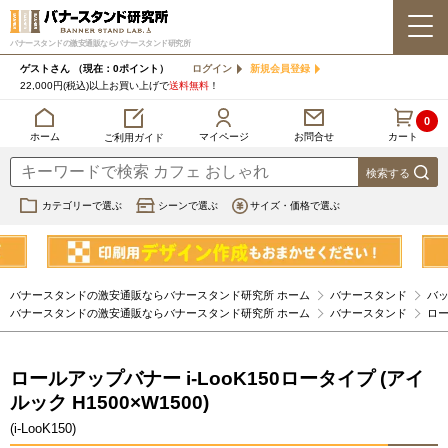
バナースタンドの激安通販ならバナースタンド研究所
ゲストさん
（現在：0ポイント）
ログイン
新規会員登録
22,000円(税込)以上お買い上げで
送料無料
！
0
カート
マイページ
ホーム
お問合せ
ご利用ガイド
カテゴリーで選ぶ
シーンで選ぶ
サイズ・価格で選ぶ
バナースタンドの激安通販ならバナースタンド研究所 ホーム
バナースタンド
バ
バナースタンドの激安通販ならバナースタンド研究所 ホーム
バナースタンド
ロ
ロールアップバナー i-LooK150ロータイプ (アイ
ルック H1500×W1500)
(i-LooK150)