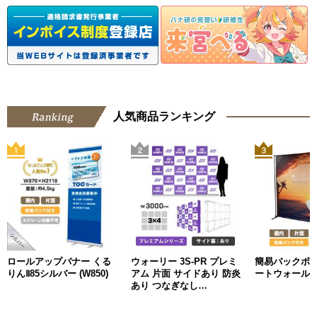
人気商品ランキング
ロールアップバナー くる
ウォーリー 3S-PR プレミ
簡易バックボ
りんⅡ85シルバー (W850)
アム 片面 サイドあり 防炎
ートウォール
あり つなぎなし
W3000mm