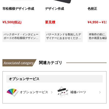
市松模様デザイン作成
デザイン作成
色校正
¥5,500
要見積
¥4,950～¥13,
(税込)
バックボード・インタビュー
バナースタンドを熟知したデ
本制作の前に、
ボードの市松模様デザインお
ザイナーにおまかせくださ
色や画質を確認
まかせください！
い！
「色校正サービ
ください。
関連カテゴリ
オプションサービス
オプションサービス
補修パーツ