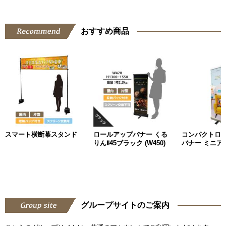
おすすめ商品
スマート横断幕スタンド
ロールアップバナー くる
コンパクトロ
りんⅡ45ブラック (W450)
バナー ミニアッ
グループサイトのご案内