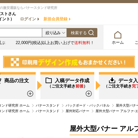
の激安通販ならバナースタンド研究所
ストさん
イント）
ログイン
新規会員登録
ホーム
選ぶ
22,000円(税込)以上お買い上げで
送料無料
！
商品の注文
入稿データ作成
データ入
（ご注文手続き
前後
）
（ご注文手続き
完
詳しく見る
詳しく見る
ンド研究所 ホーム
バナースタンド
バックボード・バックパネル
屋外大型バナー
ンド研究所 ホーム
バナースタンド
屋外対応バナー
屋外大型バナー アルファ-
屋外大型バナー アル