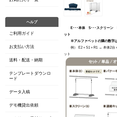
ヘルプ
E･･･本体 S･･･スクリーン B
ご利用ガイド
ット
※アルファベットの隣の数字は
お支払い方法
例） E2＋S1＋R1 → 本体2
ット
送料・配送・納期
テンプレートダウンロ
ード
データ入稿
デモ機貸出依頼