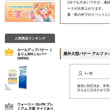
1台でも大きいですが、連
ードが出来上がります。
夏・秋の外でのイベントに
人気商品ランキング
ロールアップバナー く
屋外大型バナー アルファ
るりんⅡ85シルバー
(W850)
k.r 様
親切に対応頂き、非常
次もまた注文させて頂
ウォーリー 3S-PR プレ
ミアム 片面 サイドあり