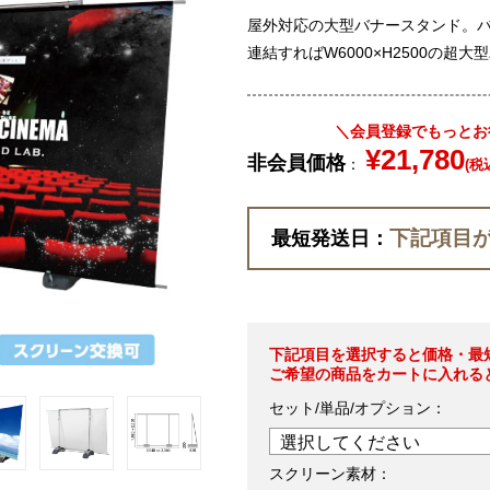
屋外対応の大型バナースタンド。
連結すればW6000×H2500の超
＼会員登録でもっとお
¥21,780
非会員価格
：
(税
下記項目
最短発送日：
下記項目を選択すると価格・最
ご希望の商品をカートに入れる
セット/単品/オプション：
スクリーン素材：