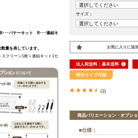
サイズ：
･･･バナーキット R･･･連結キ
お気に入りに追
数量を表しています。
台＋スクリーン1枚＋連結キット1セ
法人宛送料：基本送料
特注サイズ可能
(
3
)
商品バリエーション・オプショ
■仕様
：