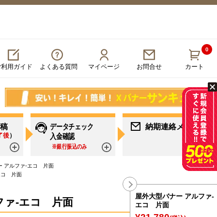
0
ご利用ガイド
よくある質問
マイページ
カート
お問合せ
稿
データチェック
納期連絡メール
了後
）
入金確認
※銀行振込のみ
詳しく見る
詳しく見る
詳し
 アルファ-エコ 片面
エコ 片面
屋外大型バナー アルファ-
ファ-エコ 片面
エコ 片面