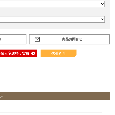
加
個人宅送料：実費
代引き可
ン