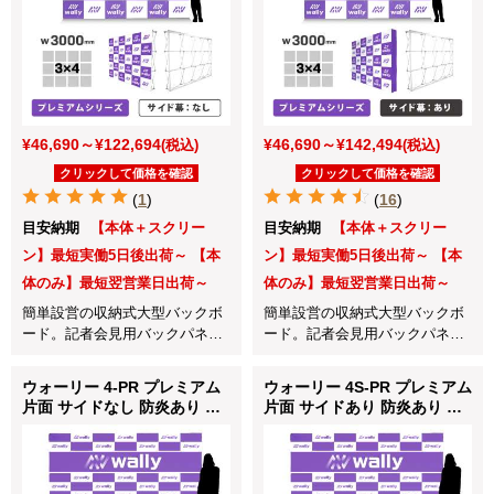
¥46,690～¥122,694
¥46,690～¥142,494
(税込)
(税込)
クリックして価格を確認
クリックして価格を確認
(
1
)
(
16
)
目安納期
【本体＋スクリー
目安納期
【本体＋スクリー
ン】最短実働5日後出荷～ 【本
ン】最短実働5日後出荷～ 【本
体のみ】最短翌営業日出荷～
体のみ】最短翌営業日出荷～
簡単設営の収納式大型バックボ
簡単設営の収納式大型バックボ
ード。記者会見用バックパネル
ード。記者会見用バックパネル
やインタビューボードに最適！
やインタビューボードに最適！
ウォーリー 4-PR プレミアム
ウォーリー 4S-PR プレミアム
片面 サイドなし 防炎あり つ
片面 サイドあり 防炎あり つ
なぎなし W3740mm
なぎなし W3740mm