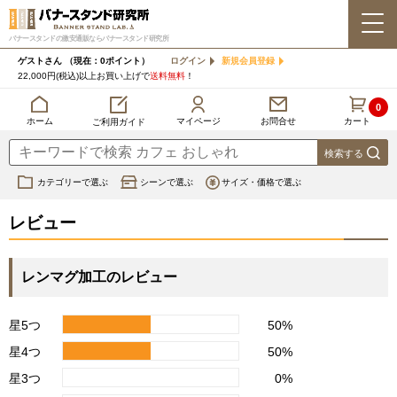
バナースタンドの激安通販ならバナースタンド研究所
ゲストさん
（現在：0ポイント）
ログイン
新規会員登録
22,000円(税込)以上お買い上げで
送料無料
！
0
カート
マイページ
ホーム
お問合せ
ご利用ガイド
カテゴリーで選ぶ
シーンで選ぶ
サイズ・価格で選ぶ
レビュー
レンマグ加工のレビュー
星5つ
50%
星4つ
50%
星3つ
0%