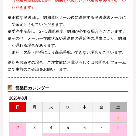
（見積対象商品の場合、納期を記載したお見積書を送信させてい
ただきます）
※正式な発送日は、納期連絡メール後に送信する発送連絡メールに
て確定とさせていただきます。
※受注生産品は、2～3週間程度、納期が必要な場合もございます。
※その他、メーカー在庫状況や運送便の遅延等の理由により、納期
が遅れる場合があります。
また、欠品・廃番により商品手配ができない場合がございます。
納期をお急ぎの場合、ご注文前にお電話もしくはお問合せフォーム
にて事前のご確認をお願いします。
営業日カレンダー
2026年8月
日
月
火
水
木
金
土
1
2
3
4
5
6
7
8