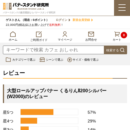
バナースタンドの激安通販ならバナースタンド研究所
ゲストさん
（現在：0ポイント）
ログイン
新規会員登録
22,000円(税込)以上お買い上げで
送料無料
！
0
カート
マイページ
ホーム
お問合せ
ご利用ガイド
カテゴリーで選ぶ
シーンで選ぶ
サイズ・価格で選ぶ
レビュー
大型ロールアップバナー くるりんⅡ200シルバー
(W2000)のレビュー
星5つ
57%
星4つ
29%
星3つ
14%