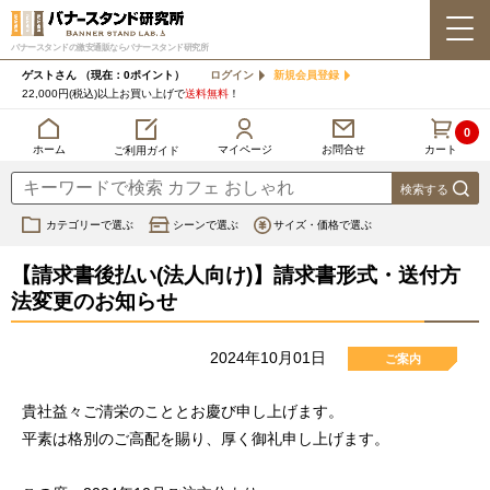
バナースタンドの激安通販ならバナースタンド研究所
ゲストさん
（現在：0ポイント）
ログイン
新規会員登録
22,000円(税込)以上お買い上げで
送料無料
！
0
カート
マイページ
ホーム
お問合せ
ご利用ガイド
カテゴリーで選ぶ
シーンで選ぶ
サイズ・価格で選ぶ
【請求書後払い(法人向け)】請求書形式・送付方
法変更のお知らせ
2024年10月01日
ご案内
貴社益々ご清栄のこととお慶び申し上げます。
平素は格別のご高配を賜り、厚く御礼申し上げます。