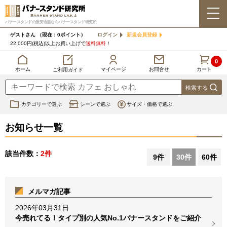
バナースタンドの激安通販ならバナースタンド研究所
ゲストさん
（現在：0ポイント）
ログイン
新規会員登録
22,000円(税込)以上お買い上げで
送料無料
！
0
カート
マイページ
ホーム
お問合せ
ご利用ガイド
カテゴリーで選ぶ
シーンで選ぶ
サイズ・価格で選ぶ
お知らせ一覧
該当件数：
2件
9件
30件
60件
メルマガ記事
2026年03月31日
今売れてる！タイプ別の人気No.1バナースタンドをご紹介