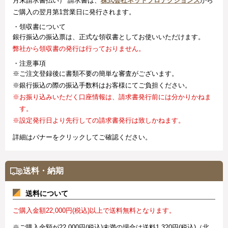
月末請求書払い） 請求書は、
株式会社ネットプロテクションズ
から
ご購入の翌月第1営業日に発行されます。
・領収書について
銀行振込の振込票は、正式な領収書としてお使いいただけます。
弊社から領収書の発行は行っておりません。
・注意事項
※ご注文登録後に書類不要の簡単な審査がございます。
※銀行振込の際の振込手数料はお客様にてご負担ください。
※お振り込みいただく口座情報は、請求書発行前には分かりかねま
す。
※設定発行日より先行しての請求書発行は致しかねます。
詳細はバナーをクリックしてご確認ください。
送料・納期
送料について
ご購入金額22,000円(税込)以上で送料無料となります。
※ご購入金額が22,000円(税込)未満の場合は送料1,320円(税込)（北