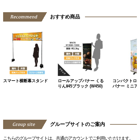
おすすめ商品
スマート横断幕スタンド
ロールアップバナー くる
コンパクトロ
りんⅡ45ブラック (W450)
バナー ミニアッ
グループサイトのご案内
こちらのグループサイトは、共通のアカウントでご利用いただけます。