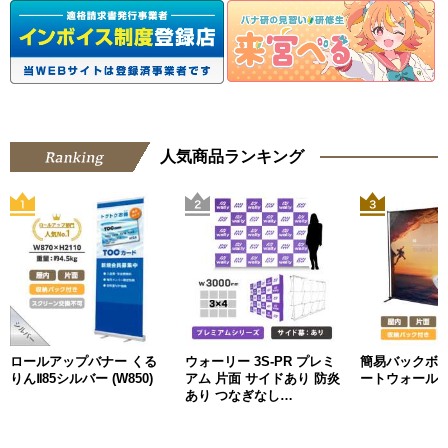
人気商品ランキング
ロールアップバナー くる
ウォーリー 3S-PR プレミ
簡易バックボ
りんⅡ85シルバー (W850)
アム 片面 サイドあり 防炎
ートウォール
あり つなぎなし
W3000mm