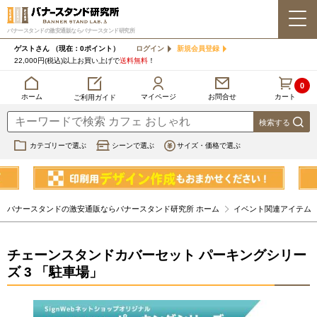
バナースタンドの激安通販ならバナースタンド研究所
ゲストさん
（現在：0ポイント）
ログイン
新規会員登録
22,000円(税込)以上お買い上げで
送料無料
！
0
カート
マイページ
ホーム
お問合せ
ご利用ガイド
カテゴリーで選ぶ
シーンで選ぶ
サイズ・価格で選ぶ
バナースタンドの激安通販ならバナースタンド研究所 ホーム
イベント関連アイテム
チェーンスタンドカバーセット パーキングシリー
ズ 3 「駐車場」