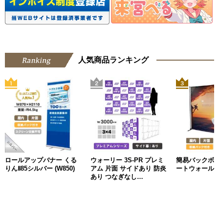
人気商品ランキング
ロールアップバナー くる
ウォーリー 3S-PR プレミ
簡易バックボ
りんⅡ85シルバー (W850)
アム 片面 サイドあり 防炎
ートウォール
あり つなぎなし
W3000mm