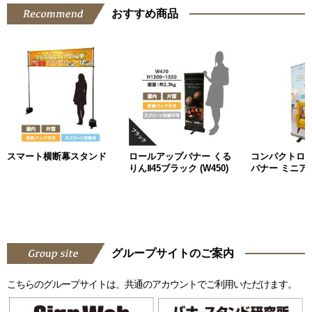
おすすめ商品
スマート横断幕スタンド
ロールアップバナー くる
コンパクトロ
りんⅡ45ブラック (W450)
バナー ミニアッ
グループサイトのご案内
こちらのグループサイトは、共通のアカウントでご利用いただけます。