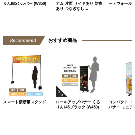
りんⅡ85シルバー (W850)
アム 片面 サイドあり 防炎
ートウォール
あり つなぎなし
W3000mm
おすすめ商品
スマート横断幕スタンド
ロールアップバナー くる
コンパクトロ
りんⅡ45ブラック (W450)
バナー ミニアッ