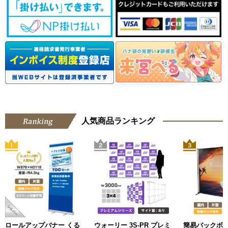
人気商品ランキング
ロールアップバナー くる
ウォーリー 3S-PR プレミ
簡易バックボ