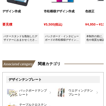
デザイン作成
市松模様デザイン作成
色校正
要見積
¥5,500
¥4,950～¥13,
(税込)
バナースタンドを熟知したデ
バックボード・インタビュー
本制作の前に、
ザイナーにおまかせくださ
ボードの市松模様デザインお
色や画質を確認
い！
まかせください！
「色校正サービ
ください。
関連カテゴリ
デザインテンプレート
バックボードテンプ
ウエディングテン
レート
プレート
テーブルクロステン