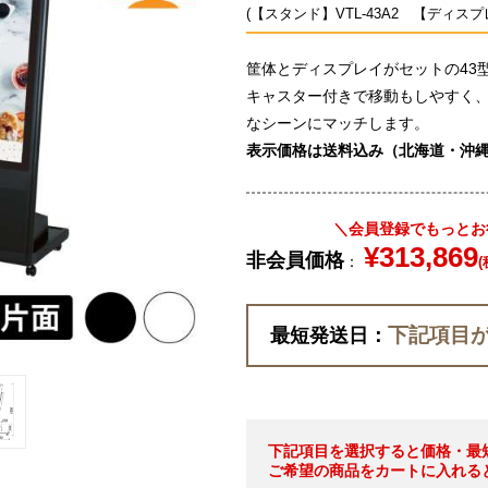
(【スタンド】VTL-43A2 【ディスプレ
筐体とディスプレイがセットの43
キャスター付きで移動もしやすく
なシーンにマッチします。
表示価格は送料込み（北海道・沖縄
＼会員登録でもっとお
¥313,869
非会員価格
：
(
下記項目
最短発送日：
下記項目を選択すると価格・最
ご希望の商品をカートに入れる