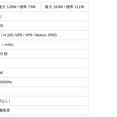
最大 128W / 標準 73W
最大 163W / 標準 111W
リ
NG
/ H.265 /VP8 / VP9 / Motion JPEG
AC（.m4a）
 20 秒
0W
0/60Hz
露なし）
働推奨