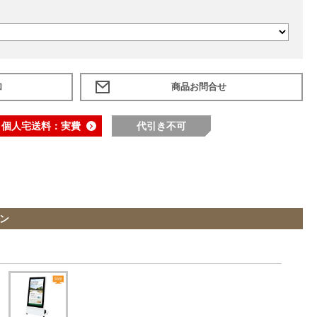
加
個人宅送料：実費
代引き不可
ン