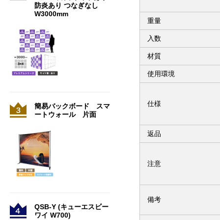
防炎あり つなぎなし
W3000mm
重量
入数
材質
使用環境
仕様
簡易バックボード スマ
ートウォール 片面
返品
注意
備考
QSB-Y (キューエスビー
ワイ W700)