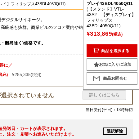
プレイ43BDL4050Q/11
イ】フィリップス43BDL4050Q/11)
(【スタンド】VTL-
43A2 【ディスプレイ】
型デジタルサイネージ。
フィリップス
43BDL4050Q/11)
、高級感も抜群。商業ビルのフロア案内や結婚式場、葬儀会館等様々
¥313,869
(税込)
・離島除く)価格です。
商品を選択する
お気に入りに追加
得に／
¥285,335
税込)
(税別)
が選択されていません
詳しくはこちら
当日受付(平日)：13時締切
短発送日・カートが表示されます。
選択解除
と、注文・見積へお進みいただけます。