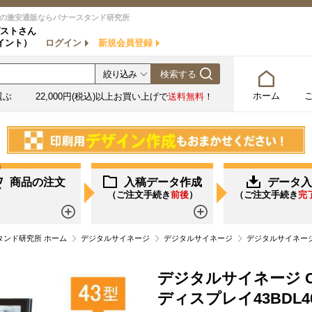
の激安通販ならバナースタンド研究所
ストさん
イント）
ログイン
新規会員登録
ホーム
選ぶ
22,000円(税込)以上お買い上げで
送料無料
！
商品の注文
入稿データ作成
データ入
（ご注文手続き
前後
）
（ご注文手続き
完
詳しく見る
詳しく見る
ンド研究所 ホーム
デジタルサイネージ
デジタルサイネージ
デジタルサイネージ C
デジタルサイネージ Co
ディスプレイ43BDL405