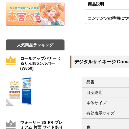
商品説明
コンテンツの準備につ
人気商品ランキング
ロールアップバナー く
デジタルサイネージ Comab
るりんⅡ85シルバー
(W850)
品番
目安納期
本体サイズ
有効表示サイズ
ウォーリー 3S-PR プレ
色
ミアム 片面 サイドあり