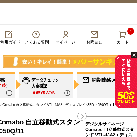
0
ご利用ガイド
よくある質問
マイページ
カート
お問合せ
稿
データチェック
納期連絡メール
了後
）
入金確認
※銀行振込のみ
詳しく見る
詳しく見る
詳し
omabo 自立移動式スタンド VTL-43A2＋ディスプレイ43BDL4050Q/11(【スタンド】VTL
mabo 自立移動式スタンド VTL-43A2＋
デジタルサイネージ
Comabo 自立移動式スタ
0Q/11
ンド VTL-43A2＋ディス