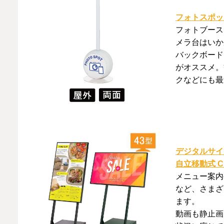
フォトスポッ
フォトブース
メラ台はいか
バックボード
がオススメ。
クなどにも最
デジタルサイネ
自立移動式 C
メニュー案内
など、さまざ
ます。
動画も静止画