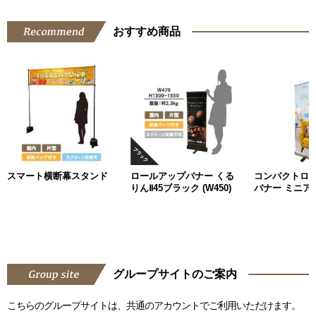
おすすめ商品
スマート横断幕スタンド
ロールアップバナー くる
コンパクトロ
りんⅡ45ブラック (W450)
バナー ミニアッ
グループサイトのご案内
こちらのグループサイトは、共通のアカウントでご利用いただけます。