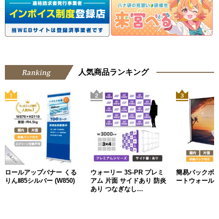
人気商品ランキング
ロールアップバナー くる
ウォーリー 3S-PR プレミ
簡易バックボ
りんⅡ85シルバー (W850)
アム 片面 サイドあり 防炎
ートウォール
あり つなぎなし
W3000mm