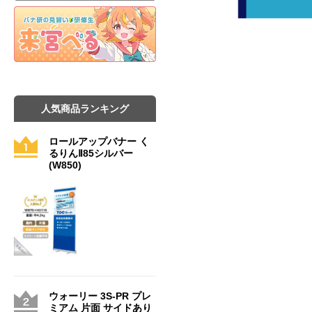
人気商品ランキング
ロールアップバナー く
るりんⅡ85シルバー
(W850)
ウォーリー 3S-PR プレ
ミアム 片面 サイドあり