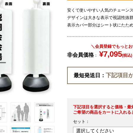
安くて使いやすい人気のチェーン
デザインは大きな表示で視認性抜群
表示カバー部分はシート状にたた
＼会員登録でもっとお
¥7,095
非会員価格
：
(税込)
下記項目
最短発送日：
下記項目を選択すると価格・最
ご希望の商品をカートに入れる
セット：