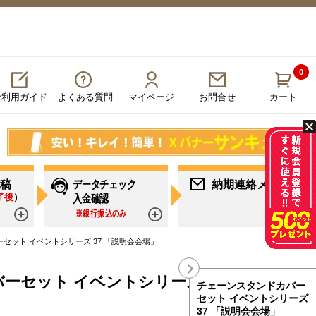
0
ご利用ガイド
よくある質問
マイページ
カート
お問合せ
稿
データチェック
納期連絡メール
了後
）
入金確認
※銀行振込のみ
詳しく見る
詳しく見る
詳し
セット イベントシリーズ 37 「説明会会場」
ーセット イベントシリーズ 37 「説明会
チェーンスタンドカバー
セット イベントシリーズ
37 「説明会会場」