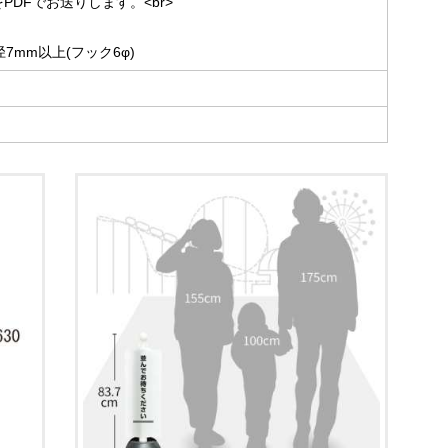
DFでお送りします。<br>
7mm以上(フック6φ)