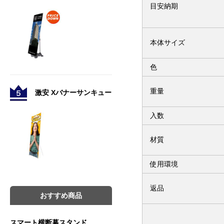
目安納期
本体サイズ
色
重量
激安 Xバナーサンキュー
入数
材質
使用環境
返品
おすすめ商品
スマート横断幕スタンド