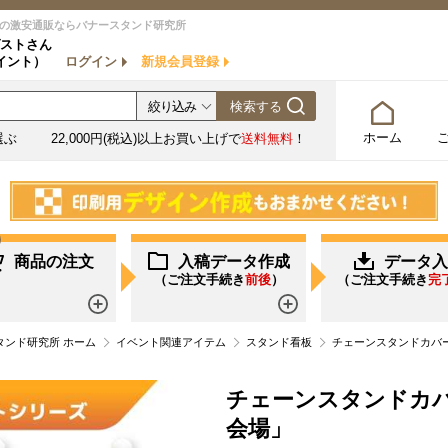
の激安通販ならバナースタンド研究所
ストさん
イント）
ログイン
新規会員登録
ホーム
選ぶ
22,000円(税込)以上お買い上げで
送料無料
！
商品の注文
入稿データ作成
データ入
（ご注文手続き
前後
）
（ご注文手続き
完
詳しく見る
詳しく見る
ンド研究所 ホーム
イベント関連アイテム
スタンド看板
チェーンスタンドカバー
チェーンスタンドカバ
会場」