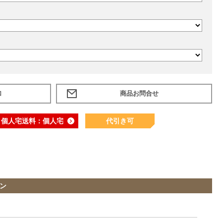
加
個人宅送料：個人宅
代引き可
ン