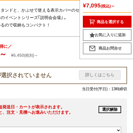
¥7,095
～
(税込)
スタンドと、かぶせて使える表示カバーのセットです。
のイベントシリーズ｢説明会会場｣ 。
商品を選択する
めるので収納もコンパクト！
お気に入りに追加
得に／
～
¥6,450
～
(税別)
が選択されていません
詳しくはこちら
当日受付(平日)：13時締切
短発送日・カートが表示されます。
選択解除
と、注文・見積へお進みいただけます。