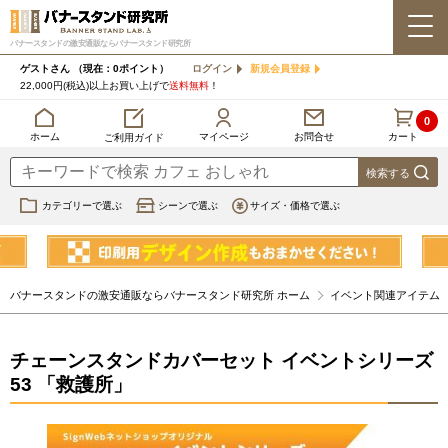
バナースタンドの激安通販ならバナースタンド研究所
ゲストさん
（現在：0ポイント）
ログイン
新規会員登録
22,000円(税込)以上お買い上げで
送料無料
！
0
カート
マイページ
ホーム
お問合せ
ご利用ガイド
カテゴリーで選ぶ
シーンで選ぶ
サイズ・価格で選ぶ
バナースタンドの激安通販ならバナースタンド研究所 ホーム
イベント関連アイテム
チェーンスタンドカバーセット イベントシリーズ
53 「救護所」