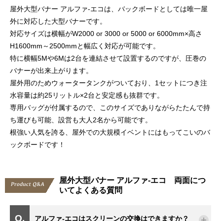
屋外大型バナー アルファ-エコは、バックボードとしては唯一屋
外に対応した大型バナーです。
対応サイズは横幅がW2000 or 3000 or 5000 or 6000mm×高さ
H1600mm～2500mmと幅広く対応が可能です。
特に横幅5Mや6Mは2台を連結させて設置するのですが、圧巻の
バナーが出来上がります。
屋外用のためウォータータンクがついており、1セットにつき注
水容量は約25リットル×2台と安定感も抜群です。
専用バッグが付属するので、このサイズでありながらたたんで持
ち運びも可能、設営も大人2名から可能です。
根強い人気を誇る、屋外での大規模イベントにはもってこいのバ
ックボードです！
屋外大型バナー アルファ-エコ 両面につ
いてよくある質問
アルファ-エコはスクリーンの交換はできますか？