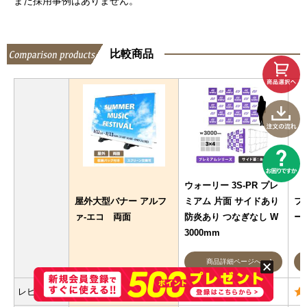
まだ採用事例はありません。
比較商品
ウォーリー 3S-PR プレ
屋外大型バナー アルフ
ミアム 片面 サイドあり
フ
ァ-エコ 両面
防炎あり つなぎなし W
ード
3000mm
商品詳細ページへ
レビュー
(
16
)