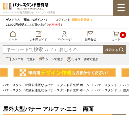
バナースタンドの激安通販ならバナースタンド研究所
ゲストさん
（現在：0ポイント）
ログイン
新規会員登録
22,000円(税込)以上お買い上げで
送料無料
！
0
カート
マイページ
ホーム
お問合せ
ご利用ガイド
カテゴリーで選ぶ
シーンで選ぶ
サイズ・価格で選ぶ
バナースタンドの激安通販ならバナースタンド研究所 ホーム
バナースタンド
バ
バナースタンドの激安通販ならバナースタンド研究所 ホーム
バナースタンド
屋
屋外大型バナー アルファ-エコ 両面